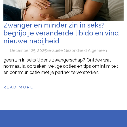
Zwanger en minder zin in seks?
begrijp je veranderde libido en vind
nieuwe nabijheid
December 25, 2025
Seksuele Gezondheid Algemeen
geen zin in seks tijdens zwangerschap? Ontdek wat
normaal is, oorzaken, veilige opties en tips om intimiteit
en communicatie met je partner te versterken.
READ MORE