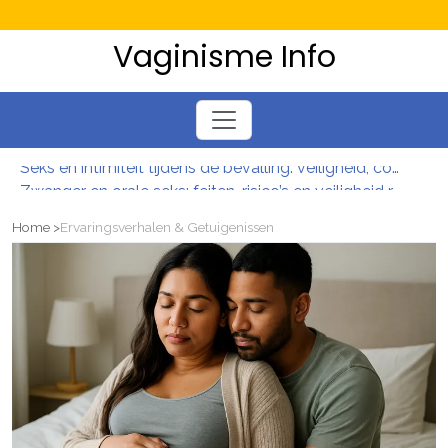
Vaginisme Info
Seks en intimiteit tijdens de bevalling: veiligheid, comfort en toestemming
Zwanger en orale seks: feiten, risico’s en veiligheid rond sperma doorslikken
Meer controle over je bekkenbodem met Profundum: train slimmer en verminder klachten
Home
Ervaringsverhalen & Getuigenissen
Sterk en soepel van binnenuit: bekkenbodemtraining voor meer controle en minder klachten
Van drang naar controle: slimme blaastraining en oefeningen voor vrouwen
Zwanger en minder zin in seks? begrijp je veranderde libido en vind nieuwe nabijheid
Seks en intimiteit tijdens de bevalling: veiligheid, comfort en toestemming