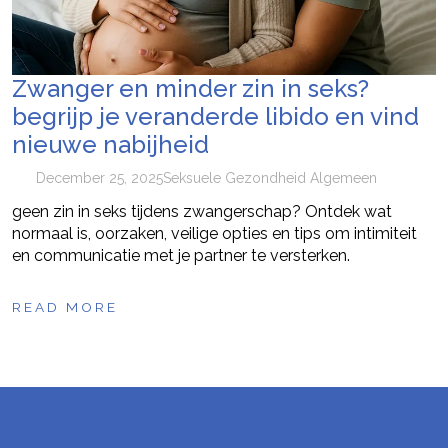
Zwanger en minder zin in seks?
begrijp je veranderde libido en vind
nieuwe nabijheid
December 25, 2025
Seksuele Gezondheid Algemeen
geen zin in seks tijdens zwangerschap? Ontdek wat
normaal is, oorzaken, veilige opties en tips om intimiteit
en communicatie met je partner te versterken.
READ MORE