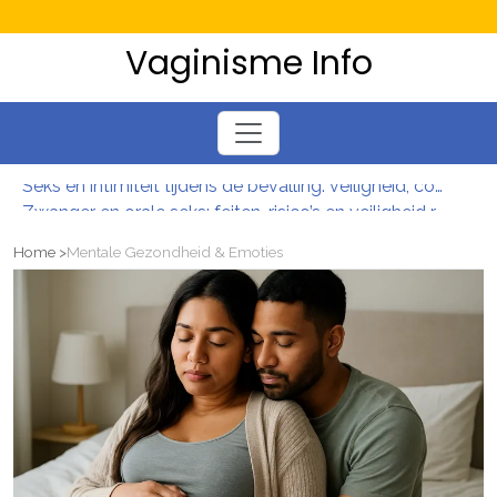
Vaginisme Info
Seks en intimiteit tijdens de bevalling: veiligheid, comfort en toestemming
Zwanger en orale seks: feiten, risico’s en veiligheid rond sperma doorslikken
Meer controle over je bekkenbodem met Profundum: train slimmer en verminder klachten
Home
Mentale Gezondheid & Emoties
Sterk en soepel van binnenuit: bekkenbodemtraining voor meer controle en minder klachten
Van drang naar controle: slimme blaastraining en oefeningen voor vrouwen
Zwanger en minder zin in seks? begrijp je veranderde libido en vind nieuwe nabijheid
Seks en intimiteit tijdens de bevalling: veiligheid, comfort en toestemming