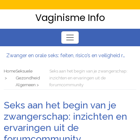
Vaginisme Info
Zwanger en orale seks: feiten, risico’s en veiligheid rond sperma doorslikken
Meer controle over je bekkenbodem met Profundum: train slimmer en verminder klachten
Sterk en soepel van binnenuit: bekkenbodemtraining voor meer controle en minder klachten
Home
Seksuele
Seks aan het begin van je zwangerschap:
Van drang naar controle: slimme blaastraining en oefeningen voor vrouwen
Gezondheid
inzichten en ervaringen uit de
Algemeen
forumcommunity
Zwanger en minder zin in seks? begrijp je veranderde libido en vind nieuwe nabijheid
Seks en intimiteit tijdens de bevalling: veiligheid, comfort en toestemming
Seks aan het begin van je
zwangerschap: inzichten en
ervaringen uit de
forumcommunity