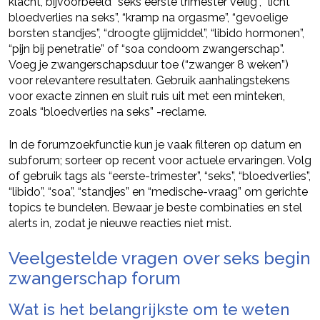
klacht, bijvoorbeeld “seks eerste trimester veilig”, “licht
bloedverlies na seks”, “kramp na orgasme”, “gevoelige
borsten standjes”, “droogte glijmiddel”, “libido hormonen”,
“pijn bij penetratie” of “soa condoom zwangerschap”.
Voeg je zwangerschapsduur toe (“zwanger 8 weken”)
voor relevantere resultaten. Gebruik aanhalingstekens
voor exacte zinnen en sluit ruis uit met een minteken,
zoals “bloedverlies na seks” -reclame.
In de forumzoekfunctie kun je vaak filteren op datum en
subforum; sorteer op recent voor actuele ervaringen. Volg
of gebruik tags als “eerste-trimester”, “seks”, “bloedverlies”,
“libido”, “soa”, “standjes” en “medische-vraag” om gerichte
topics te bundelen. Bewaar je beste combinaties en stel
alerts in, zodat je nieuwe reacties niet mist.
Veelgestelde vragen over seks begin
zwangerschap forum
Wat is het belangrijkste om te weten