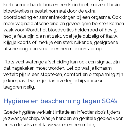
kortdurende harde buik en een klein beetje roze of bruin
bloedverlies meestal normaal door de extra
doorbloeding en samentrekkingen bij een orgasme. Ook
meer vaginale afscheiding en gevoeligere borsten komen
vaak voor. Wordt het bloedverlies helderrood of hevig,
heb je felle pijn die niet zakt, voel je je duizelig of flauw,
krijg je koorts of merk je een sterk ruikende, geelgroene
afscheiding, dan stop je en neem je contact op.
Plots veel waterige afscheiding kan ook een signaal zijn
dat nagekeken moet worden. Let op wat je lichaam
vertelt: pijn is een stopteken, comfort en ontspanning zijn
je kompas. Twijfel je, dan overleg je bij voorkeur
laagdrempelig.
Hygiëne en bescherming tegen SOA’s
Goede hygiëne verkleint irritatie en infectierisico’s tijdens
je zwangerschap. Was je handen en genitale gebied voor
en na de seks met lauw water en een milde,