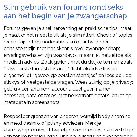
Slim gebruik van forums rond seks
aan het begin van je zwangerschap
Forums geven je snel herkenning en praktische tips, maar
je haalt er het meeste uit als je slim filtert. Check of topics
recent zijn, of er moderatie is en of antwoorden
consistent zijn met basiskennis over zwangerschap;
ervaringsverhalen zijn waardevol, maar niet hetzelfde als
medisch advies. Zoek gericht met duidelijke termen zoals
“seks eerste trimester kramp”, “licht bloedverlies na
orgasme” of “gevoelige borsten standjes”, en lees ook de
sticky’s of veelgestelde vragen. Wees zuinig op je privacy:
gebruik een anoniem account, deel geen namen,
adressen, data of foto’s met herkenbare details, en let op
metadata in screenshots.
Respecteer grenzen van anderen, vermijd body shaming
en meld desinfo of pushy adviezen. Merk je
alarmsymptomen of twijfel je over infecties, dan switch je
van forum naar je verloskundige, huisarts of gynaecoloog