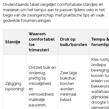
Onderstaande tabel vergelijkt comfortabele standjes en
manieren om het tempo aan te passen tijdens seks in het
begin van de zwangerschap, met praktische tips en vaak
gedeelde forumervaringen.
Waarom
comfortabel
Druk op
Tempo 
Standje
(1e
buik/borsten
forumtip
trimester)
Kies rusti
ondiepe
Ontziet buik en
beweging
onderrug;
Zeer lage
kussen tu
prettig bij
buikdruk;
knieën vo
Zijligging
misselijkheid
borsten
bekkenste
(spooning)
en
worden
waterbasi
vermoeidheid;
minimaal
glijmiddel 
makkelijk
belast.
droogte (
pauzeren.
genoemd