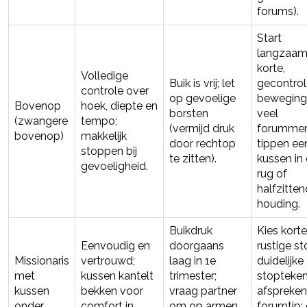
forums).
Start
langzaam
korte,
Volledige
Buik is vrij; let
gecontro
controle over
op gevoelige
beweging
Bovenop
hoek, diepte en
borsten
veel
(zwangere
tempo;
(vermijd druk
forummer
bovenop)
makkelijk
door rechtop
tippen ee
stoppen bij
te zitten).
kussen in
gevoeligheid.
rug of
halfzitte
houding.
Buikdruk
Kies korte
Eenvoudig en
doorgaans
rustige st
Missionaris
vertrouwd;
laag in 1e
duidelijke
met
kussen kantelt
trimester;
stopteke
kussen
bekken voor
vraag partner
afspreken
onder
comfort in
om op armen
forumtip: 