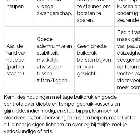
heupen
vroege
te steunen om
kussen o
zwangerschap.
borsten te
onderrug
sparen.
zeurende 
Begin tra
Goede
maak geb
Aan de
ademruimte en
Geen directe
van pauze
rand van
stabiliteit;
buikdruk;
duizelighe
het bed
makkelijk
borsten blijven
veelgen
(partner
afwisselen
vrij van
op forums
staand)
tussen
gewicht.
voeten pl
zitten/liggen.
vloer voo
meer cont
Kern: kies houdingen met lage buikdruk en goede
controle over diepte en tempo, gebruik kussens en
glijmiddel indien nodig, en stop bij pijn, krampen of
bloedverlies; forumervaringen kunnen helpen, maar luister
altijd naar je eigen lichaam en overleg bij twijfel met je
verloskundige of arts.