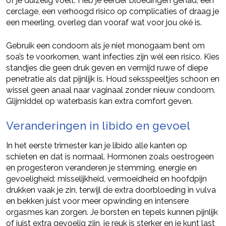
of je duizelig voelt. Heb je eerder bloedingen gehad, een
cerclage, een verhoogd risico op complicaties of draag je
een meerling, overleg dan vooraf wat voor jou oké is.
Gebruik een condoom als je niet monogaam bent om
soa’s te voorkomen, want infecties zijn wél een risico. Kies
standjes die geen druk geven en vermijd ruwe of diepe
penetratie als dat pijnlijk is. Houd seksspeeltjes schoon en
wissel geen anaal naar vaginaal zonder nieuw condoom.
Glijmiddel op waterbasis kan extra comfort geven.
Veranderingen in libido en gevoel
In het eerste trimester kan je libido alle kanten op
schieten en dat is normaal. Hormonen zoals oestrogeen
en progesteron veranderen je stemming, energie en
gevoeligheid: misselijkheid, vermoeidheid en hoofdpijn
drukken vaak je zin, terwijl de extra doorbloeding in vulva
en bekken juist voor meer opwinding en intensere
orgasmes kan zorgen. Je borsten en tepels kunnen pijnlijk
of juist extra gevoelig zijn, je reuk is sterker en je kunt last